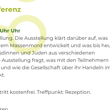
ferenz
6 Uhr Uhr
lung. Die Ausstellung klärt darüber auf, was
or dem Massenmord entwickelt und was bis he
s Jüdinnen und Juden aus verschiedenen
 Ausstellung fragt, was mit den Teilnehmern
und wie die Gesellschaft über ihr Handeln i
t.
itt kostenfrei. Treffpunkt: Rezeption.
ren.