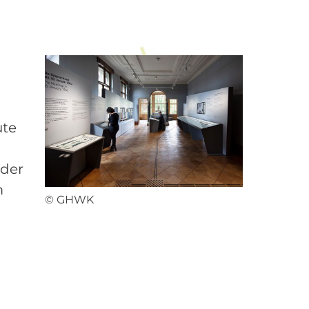
ute
 der
m
© GHWK